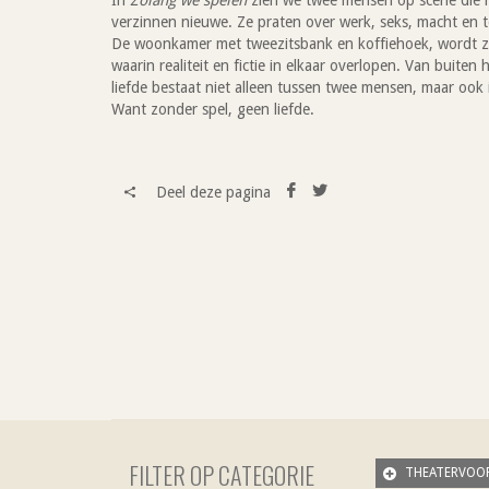
In
Zolang we spelen
zien we twee mensen op scène die hu
verzinnen nieuwe. Ze praten over werk, seks, macht en t
De woonkamer met tweezitsbank en koffiehoek, wordt zo 
waarin realiteit en fictie in elkaar overlopen. Van buite
liefde bestaat niet alleen tussen twee mensen, maar ook i
Want zonder spel, geen liefde.
Deel deze pagina
www-
www-
follow-
follow-
us-
us-
text
text
Facebook
Twitter
FILTER OP CATEGORIE
THEATERVOO