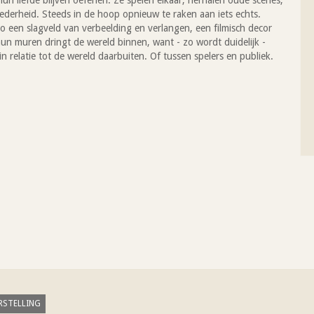
n liefde blijven oefenen. Ze spelen elkaar, herhalen oude scènes,
ederheid. Steeds in de hoop opnieuw te raken aan iets echts.
een slagveld van verbeelding en verlangen, een filmisch decor
n hun muren dringt de wereld binnen, want - zo wordt duidelijk -
n relatie tot de wereld daarbuiten. Of tussen spelers en publiek.
RSTELLING