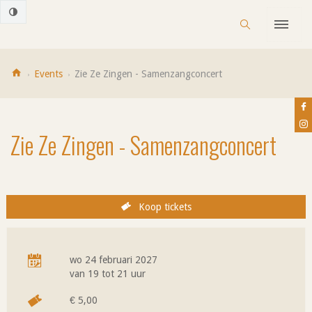
Naar
Cultuurhuis
Sluiten
Zoeken
content
Casino
MENU
Houthalen-
sluiten
Helchteren
Home
Events
Zie Ze Zingen - Samenzangconcert
Fac
Ins
Zie Ze Zingen - Samenzangconcert
Tickets
Koop tickets
Praktische
wo 24 februari 2027
informatie
van
19
tot
21 uur
Wanneer
€ 5,00