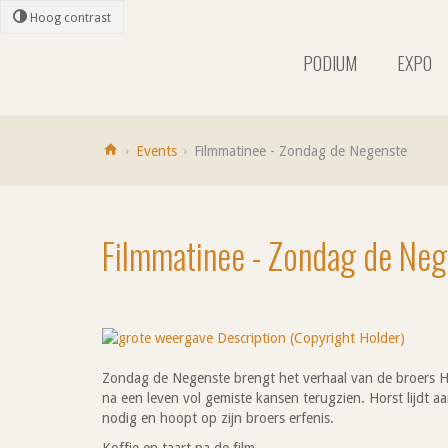
Naar
Cultuurhuis
Hoog contrast
content
Casino
PODIUM
EXPO
Houthalen-
Helchteren
Sluiten
Home
Events
Filmmatinee - Zondag de Negenste
Filmmatinee - Zondag de Ne
Zondag de Negenste brengt het verhaal van de broers Ho
na een leven vol gemiste kansen terugzien. Horst lijdt 
nodig en hoopt op zijn broers erfenis.