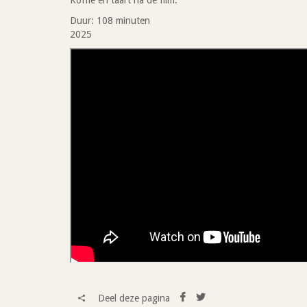
Koffie en taart na de film.
Duur: 108 minuten
2025
Deel deze pagina
www-
www-