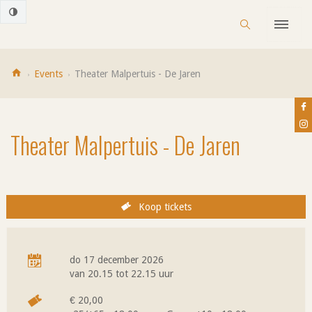
Naar
Cultuurhuis
Sluiten
Zoeken
content
Casino
MENU
Houthalen-
sluiten
Helchteren
Home
Events
Theater Malpertuis - De Jaren
Fac
Ins
Theater Malpertuis - De Jaren
Tickets
Koop tickets
Praktische
do 17 december 2026
informatie
van
20.15
tot
22.15 uur
Wanneer
€ 20,00