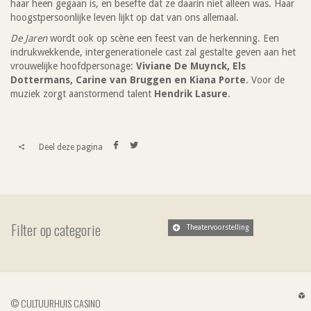
haar heen gegaan is, en besefte dat ze daarin niet alleen was. Haar
hoogstpersoonlijke leven lijkt op dat van ons allemaal.
De Jaren
wordt ook op scène een feest van de herkenning. Een
indrukwekkende, intergenerationele cast zal gestalte geven aan het
vrouwelijke hoofdpersonage:
Viviane De Muynck, Els
Dottermans, Carine van Bruggen en Kiana Porte
. Voor de
muziek zorgt aanstormend talent
Hendrik Lasure
.
www-
www-
Deel deze pagina
follow-
follow-
us-
us-
text
text
Facebook
Twitter
Filter op categorie
Theatervoorstelling
L
© CULTUURHUIS CASINO