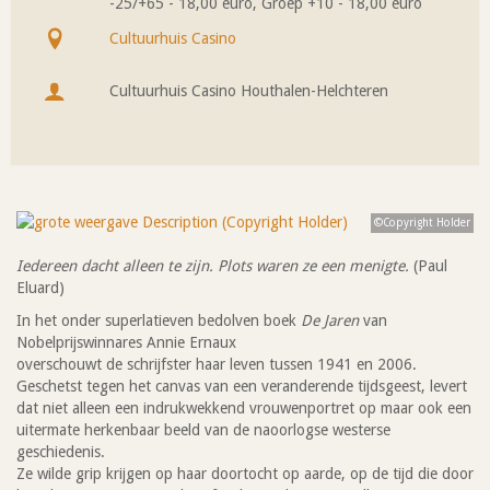
-25/+65 - 18,00 euro, Groep +10 - 18,00 euro
Prijs
Cultuurhuis Casino
Waar
Cultuurhuis Casino Houthalen-Helchteren
Organisatie
©Copyright Holder
Iedereen dacht alleen te zijn. Plots waren ze een menigte.
(Paul
Eluard)
In het onder superlatieven bedolven boek
De Jaren
van
Nobelprijswinnares Annie Ernaux
overschouwt de schrijfster haar leven tussen 1941 en 2006.
Geschetst tegen het canvas van een veranderende tijdsgeest, levert
dat niet alleen een indrukwekkend vrouwenportret op maar ook een
uitermate herkenbaar beeld van de naoorlogse westerse
geschiedenis.
Ze wilde grip krijgen op haar doortocht op aarde, op de tijd die door